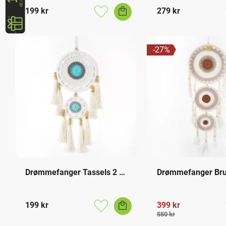
199
kr
279
kr
Lagre som favoritt
27
%
Drømmefanger Tassels 2 
Drømmefanger Brun
Ringer
Ringer L
199
kr
399
kr
Lagre som favoritt
550
kr