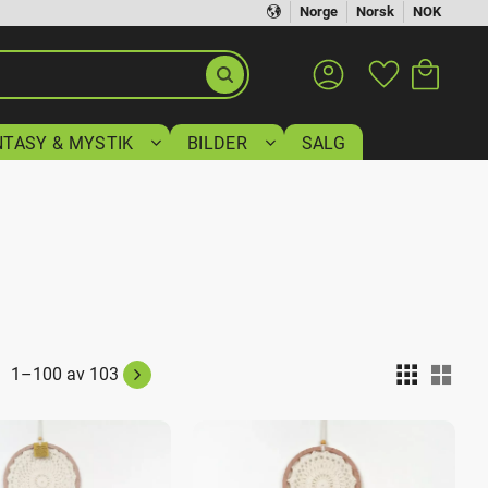
Norge
Norsk
NOK
Handlekurv
Favoritter
NTASY & MYSTIK
BILDER
SALG
Velg
1–
100
av
103