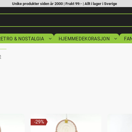
Unike produkter siden år 2000 | Frakt 99:- | Allt i lager i Sverige
RETRO & NOSTALGIA
HJEMMEDEKORASJON
FA
É
29
%