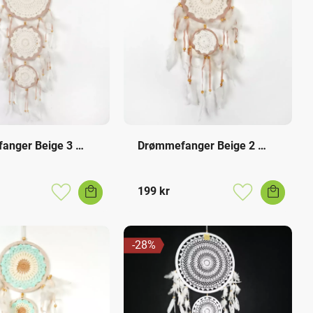
anger Beige 3 
Drømmefanger Beige 2 
Ringer
199
kr
Lagre som favoritt
Lagre som favo
28
%