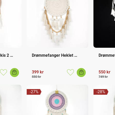
is 2 
Drømmefanger Heklet 
Drømmef
Tassels
399
kr
550
kr
Lagre som favoritt
Lagre som favoritt
550
kr
749
kr
27
%
28
%