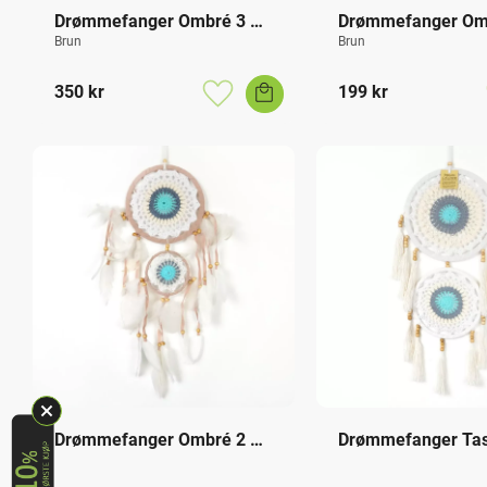
Drømmefanger Ombré 3 
Drømmefanger Omb
Ringer
Ringer
Brun
Brun
350
kr
199
kr
Lagre som favoritt
Drømmefanger Ombré 2 
Drømmefanger Tass
Ringer
Ringer