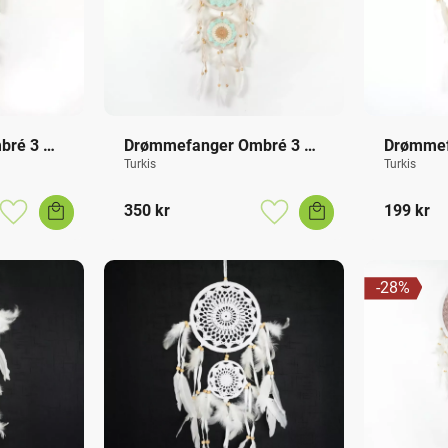
ré 3 
Drømmefanger Ombré 3 
Drømmef
Ringer
Ringer
Turkis
Turkis
350
kr
199
kr
Lagre som favoritt
Lagre som favoritt
28
%