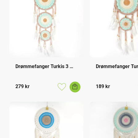
Drømmefanger Turkis 3 
Drømmefanger Turk
Ringer
Ringer
279
kr
189
kr
Lagre som favoritt