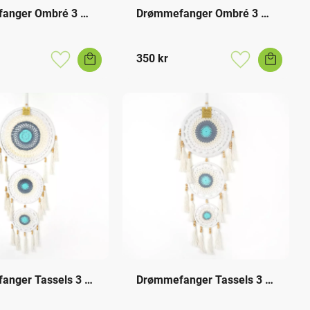
anger Ombré 3 
Drømmefanger Ombré 3 
Ringer
350
kr
Lagre som favoritt
Lagre som favo
nger Tassels 3 
Drømmefanger Tassels 3 
Ringer