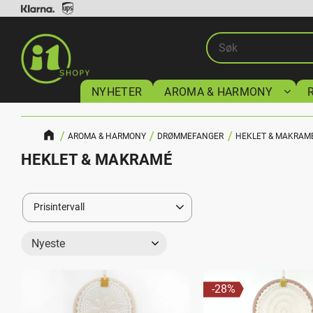
NYHETER
AROMA & HARMONY
AROMA & HARMONY
DRØMMEFANGER
HEKLET & MAKRAM
HEKLET & MAKRAMÉ
Prisintervall
59
850
Velg sorteringsmetode
28
%