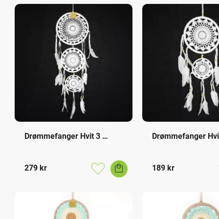
Drømmefanger Hvit 3 
Drømmefanger Hvit
Ringer
Ringer
279
kr
189
kr
Lagre som favoritt