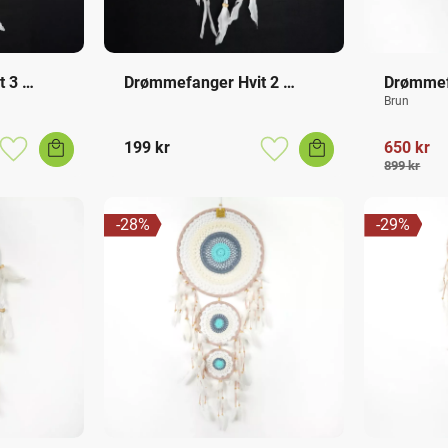
 3 
Drømmefanger Hvit 2 
Drømmef
Ringer
Ringer X
Brun
199
kr
650
kr
Lagre som favoritt
Lagre som favoritt
899
kr
28
%
29
%