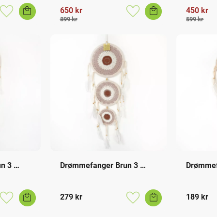
650
kr
450
kr
Lagre som favoritt
Lagre som favoritt
899
kr
599
kr
 3 
Drømmefanger Brun 3 
Drømmef
Ringer
Ringer
279
kr
189
kr
Lagre som favoritt
Lagre som favoritt