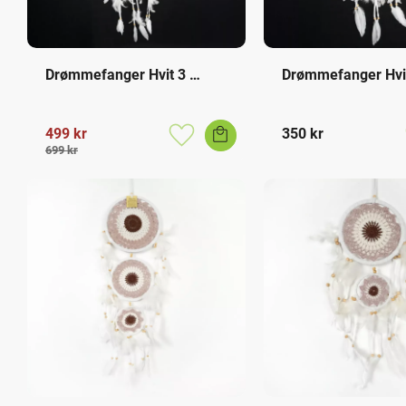
Drømmefanger Hvit 3 
Drømmefanger Hvit
Ringer L
Ringer
499
kr
350
kr
Lagre som favoritt
699
kr