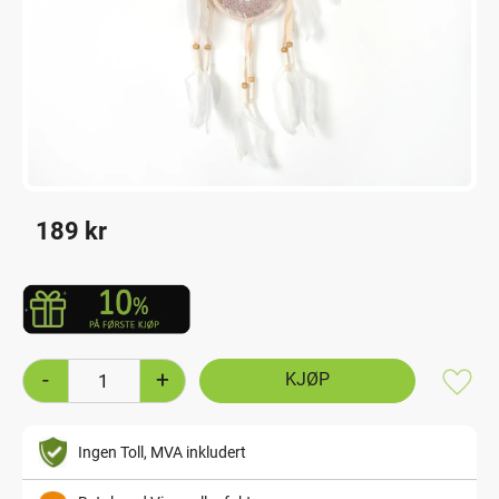
189
kr
-
+
Lagre
Ingen Toll, MVA inkludert