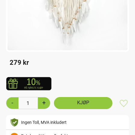
279
kr
-
+
Lagre
Ingen Toll, MVA inkludert