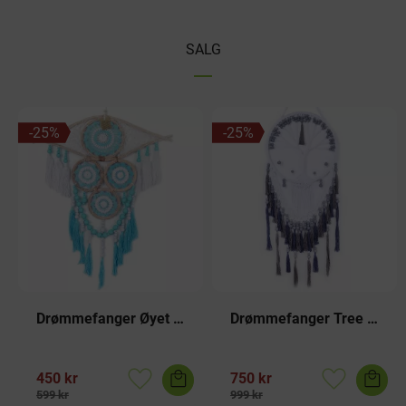
SALG
25
%
25
%
Drømmefanger Øyet 
Drømmefanger Tree 
Turkis
of Life Gray
450
kr
750
kr
Lagre som favoritt
Lagre som f
599
kr
999
kr