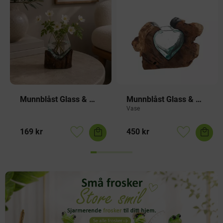
Munnblåst Glass & 
Munnblåst Glass & 
Naturtre Skål
Naturtre Hjerte
Vase
169
kr
450
kr
Lagre som favoritt
Lagre som f