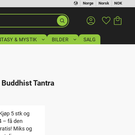
Norge
Norsk
NOK
Handlekurv
Favoritter
NTASY & MYSTIK
BILDER
SALG
e Buddhist Tantra
Kjøp 5 stk og
 4 – få den
gratis! Miks og