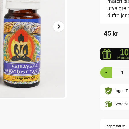
match bl
utvalgte 
duftoljen
45
kr
-
Ingen To
Sendes 
Lagerstatus