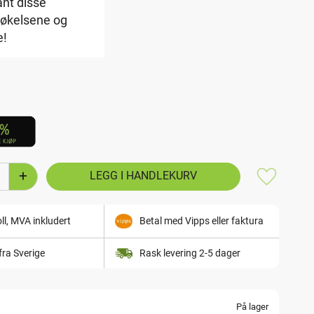
ant disse
røkelsene og
e!
+
Lagre som
ll, MVA inkludert
Betal med Vipps eller faktura
fra Sverige
Rask levering 2-5 dager
På lager