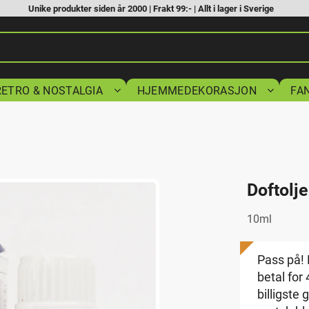
Unike produkter siden år 2000 | Frakt 99:- | Allt i lager i Sverige
RETRO & NOSTALGIA
HJEMMEDEKORASJON
FA
S
Doftolj
10ml
Pass på! 
betal for
billigste 