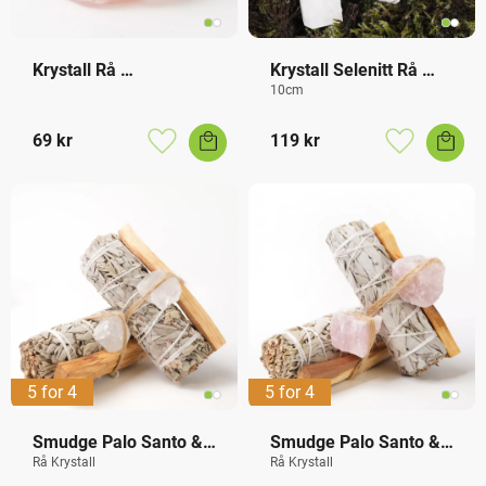
Krystall Rå 
Krystall Selenitt Rå 
Rosenkvarts
Tårn
10cm
69
kr
119
kr
Lagre som favoritt
Lagre som f
5 for 4
5 for 4
Smudge Palo Santo & 
Smudge Palo Santo & 
Bergkrystall
Rosenkvarts
Rå Krystall
Rå Krystall