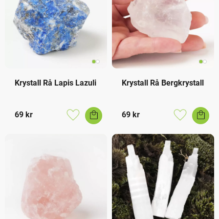
Krystall Rå Lapis Lazuli
Krystall Rå Bergkrystall
69
kr
69
kr
Lagre som favoritt
Lagre som f