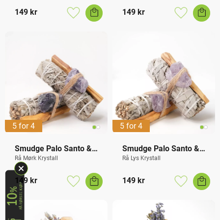
149
kr
149
kr
Lagre som favoritt
Lagre som f
5 for 4
5 for 4
Smudge Palo Santo & 
Smudge Palo Santo & 
Ametyst
Ametyst
Rå Mørk Krystall
Rå Lys Krystall
149
kr
149
kr
Lagre som favoritt
Lagre som f