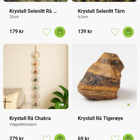
Krystall Selenitt Rå 
Krystall Selenitt Tårn
Tårn XL
20cm
6,5cm
179
kr
139
kr
Lagre som favoritt
Lagre som f
Krystall Rå Chakra
Krystall Rå Tigerøye
Veggdekorasjon
279
kr
69
kr