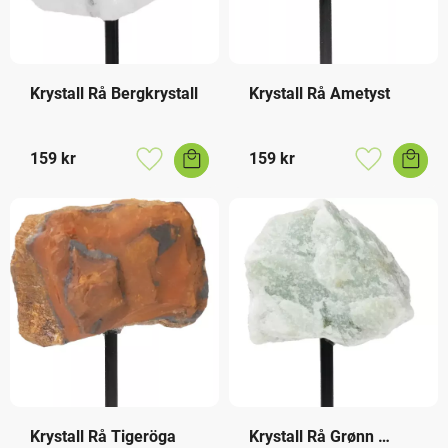
Krystall Rå Bergkrystall
Krystall Rå Ametyst
159
kr
159
kr
Lagre som favoritt
Lagre som f
Krystall Rå Tigeröga
Krystall Rå Grønn 