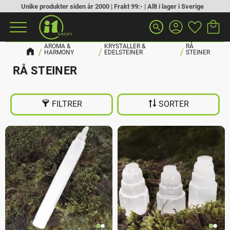
Unike produkter siden år 2000 | Frakt 99:- | Allt i lager i Sverige
Handlek
Favoritt
Meny
search
AROMA &
KRYSTALLER &
RÅ
HARMONY
EDELSTEINER
STEINER
RÅ STEINER
FILTRER
SORTER