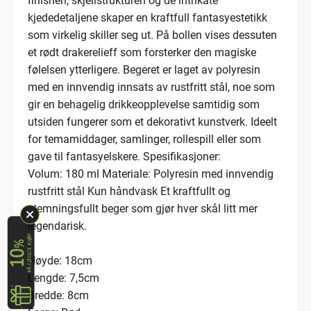
finishen, skjellstrukturen og de intrikate
kjededetaljene skaper en kraftfull fantasyestetikk
som virkelig skiller seg ut. På bollen vises dessuten
et rødt drakerelieff som forsterker den magiske
følelsen ytterligere. Begeret er laget av polyresin
med en innvendig innsats av rustfritt stål, noe som
gir en behagelig drikkeopplevelse samtidig som
utsiden fungerer som et dekorativt kunstverk. Ideelt
for temamiddager, samlinger, rollespill eller som
gave til fantasyelskere. Spesifikasjoner:
Volum: 180 ml Materiale: Polyresin med innvendig
rustfritt stål Kun håndvask Et kraftfullt og
stemningsfullt beger som gjør hver skål litt mer
legendarisk.
Høyde: 18cm
Lengde: 7,5cm
Bredde: 8cm