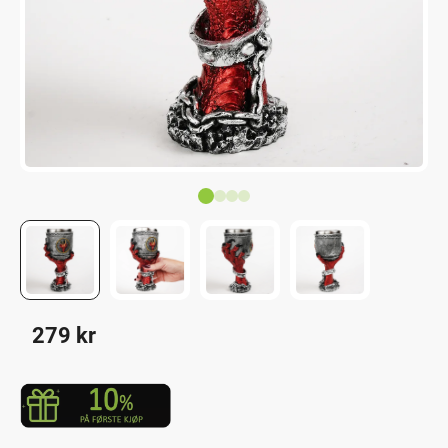
279
kr