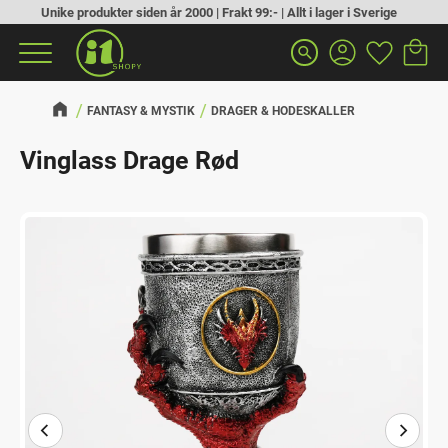
Unike produkter siden år 2000 | Frakt 99:- | Allt i lager i Sverige
Handlek
Favoritt
Meny
search
FANTASY & MYSTIK
DRAGER & HODESKALLER
Vinglass Drage Rød