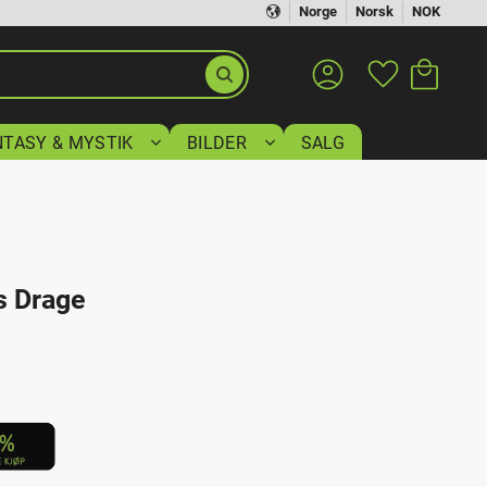
Norge
Norsk
NOK
Handlekurv
Favoritter
NTASY & MYSTIK
BILDER
SALG
s Drage