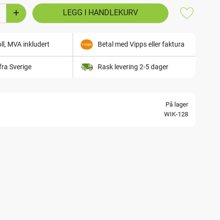
+
Lagre som
ll, MVA inkludert
Betal med Vipps eller faktura
fra Sverige
Rask levering 2-5 dager
På lager
WIK-128