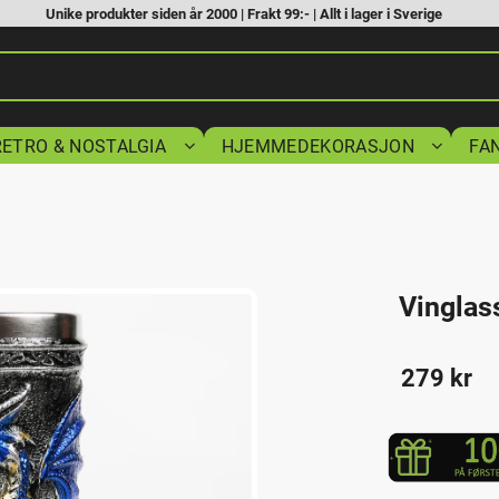
Unike produkter siden år 2000 | Frakt 99:- | Allt i lager i Sverige
RETRO & NOSTALGIA
HJEMMEDEKORASJON
FA
Vinglas
279
kr