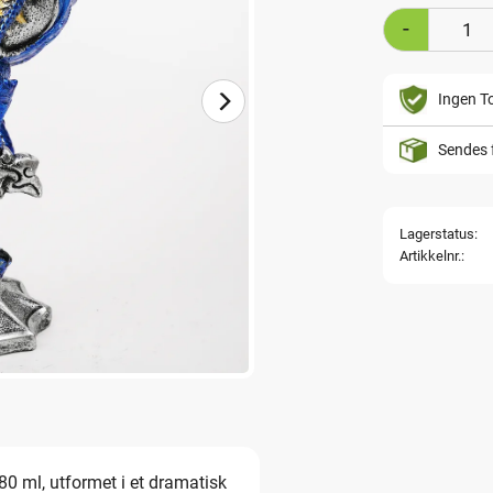
-
Ingen To
Sendes 
Lagerstatus
Artikkelnr.
0 ml, utformet i et dramatisk