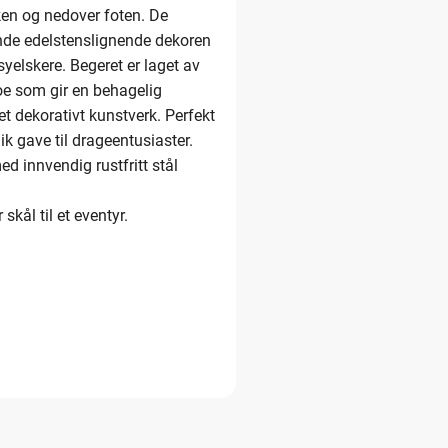
ken og nedover foten. De
rende edelstenslignende dekoren
asyelskere. Begeret er laget av
noe som gir en behagelig
t dekorativt kunstverk. Perfekt
ik gave til drageentusiaster.
d innvendig rustfritt stål
kål til et eventyr.