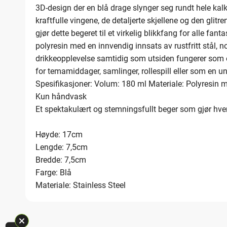
3D-design der en blå drage slynger seg rundt hele kal
kraftfulle vingene, de detaljerte skjellene og den glit
gjør dette begeret til et virkelig blikkfang for alle fant
polyresin med en innvendig innsats av rustfritt stål, 
drikkeopplevelse samtidig som utsiden fungerer som e
for temamiddager, samlinger, rollespill eller som en un
Spesifikasjoner: Volum: 180 ml Materiale: Polyresin me
Kun håndvask
Et spektakulært og stemningsfullt beger som gjør hver s
Høyde: 17cm
Lengde: 7,5cm
Bredde: 7,5cm
Farge: Blå
Materiale: Stainless Steel