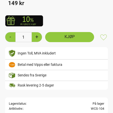
149
kr
-
+
Lagre
Ingen Toll, MVA inkludert
Betal med Vipps eller faktura
Sendes fra Sverige
Rask levering 2-5 dager
Lagerstatus
På lager
Artikkelnr.
WCS-104