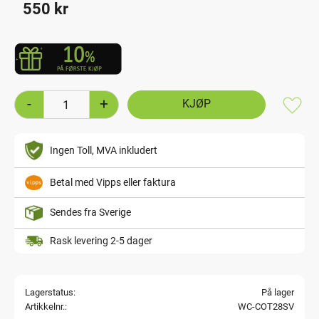
550
kr
-
+
Lagre
Ingen Toll, MVA inkludert
Betal med Vipps eller faktura
Sendes fra Sverige
Rask levering 2-5 dager
Lagerstatus
På lager
Artikkelnr.
WC-COT28SV