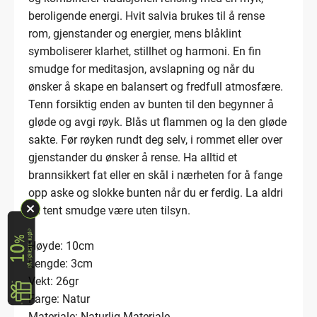
beroligende energi. Hvit salvia brukes til å rense
rom, gjenstander og energier, mens blåklint
symboliserer klarhet, stillhet og harmoni. En fin
smudge for meditasjon, avslapning og når du
ønsker å skape en balansert og fredfull atmosfære.
Tenn forsiktig enden av bunten til den begynner å
gløde og avgi røyk. Blås ut flammen og la den gløde
sakte. Før røyken rundt deg selv, i rommet eller over
gjenstander du ønsker å rense. Ha alltid et
brannsikkert fat eller en skål i nærheten for å fange
opp aske og slokke bunten når du er ferdig. La aldri
en tent smudge være uten tilsyn.
Høyde: 10cm
Lengde: 3cm
Vekt: 26gr
Farge: Natur
Materiale: Naturlig Materiale