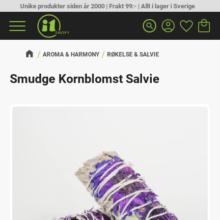
Unike produkter siden år 2000 | Frakt 99:- | Allt i lager i Sverige
Handlek
Favoritt
Meny
search
AROMA & HARMONY
RØKELSE & SALVIE
Smudge Kornblomst Salvie