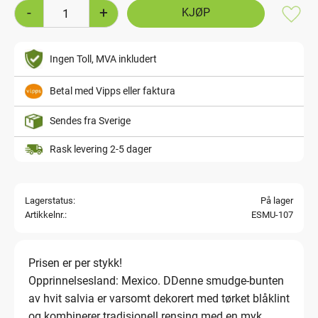
-
+
Lagre
Ingen Toll, MVA inkludert
Betal med Vipps eller faktura
Sendes fra Sverige
Rask levering 2-5 dager
Lagerstatus
På lager
Artikkelnr.
ESMU-107
Prisen er per stykk!
Opprinnelsesland: Mexico. DDenne smudge-bunten
av hvit salvia er varsomt dekorert med tørket blåklint
og kombinerer tradisjonell rensing med en myk,