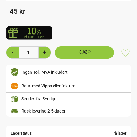
45
kr
-
+
Lagre
Ingen Toll, MVA inkludert
Betal med Vipps eller faktura
Sendes fra Sverige
Rask levering 2-5 dager
Lagerstatus
På lager