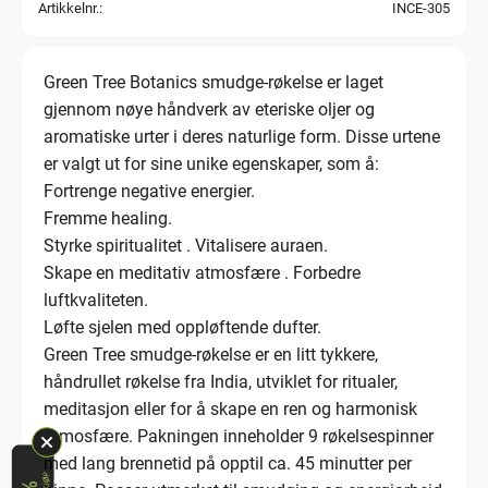
Artikkelnr.
INCE-305
Green Tree Botanics smudge-røkelse er laget
gjennom nøye håndverk av eteriske oljer og
aromatiske urter i deres naturlige form. Disse urtene
er valgt ut for sine unike egenskaper, som å:
Fortrenge negative energier.
Fremme healing.
Styrke spiritualitet . Vitalisere auraen.
Skape en meditativ atmosfære . Forbedre
luftkvaliteten.
Løfte sjelen med oppløftende dufter.
Green Tree smudge-røkelse er en litt tykkere,
håndrullet røkelse fra India, utviklet for ritualer,
meditasjon eller for å skape en ren og harmonisk
atmosfære. Pakningen inneholder 9 røkelsespinner
med lang brennetid på opptil ca. 45 minutter per