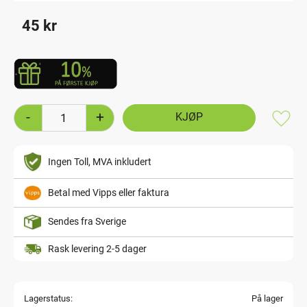
45
kr
-
+
Lagre
Ingen Toll, MVA inkludert
Betal med Vipps eller faktura
Sendes fra Sverige
Rask levering 2-5 dager
Lagerstatus
På lager