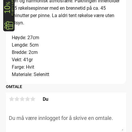
ren og harmonisk atmosfære. Pakningen inneholder
15 røkelsespinner med en brennetid på ca. 45
minutter per pinne. La aldri tent røkelse være uten
tilsyn.
Høyde: 27cm
Lengde: 5cm
Bredde: 2cm
Vekt: 41gr
Farge: Hvit
Materiale: Selenitt
OMTALE
Du