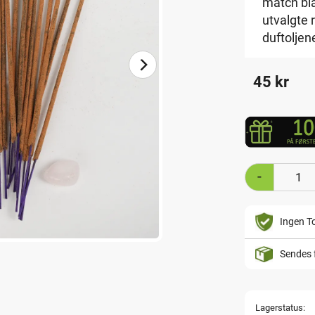
match bl
utvalgte 
duftoljen
45
kr
-
Ingen To
Sendes 
Lagerstatus