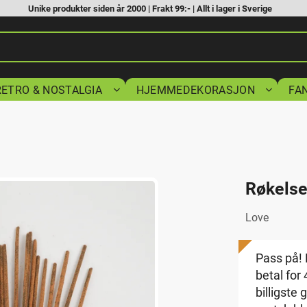
Unike produkter siden år 2000 | Frakt 99:- | Allt i lager i Sverige
RETRO & NOSTALGIA
HJEMMEDEKORASJON
FA
Røkelse
Love
Pass på! 
betal for
billigste 