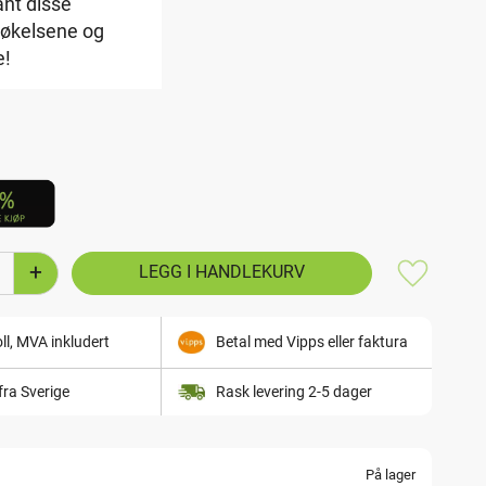
ant disse
røkelsene og
e!
+
Lagre som
ll, MVA inkludert
Betal med Vipps eller faktura
fra Sverige
Rask levering 2-5 dager
På lager