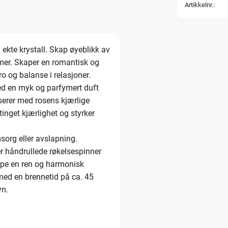
Artikkelnr.
ekte krystall. Skap øyeblikk av
mer. Skaper en romantisk og
ro og balanse i relasjoner.
ed en myk og parfymert duft
erer med rosens kjærlige
inget kjærlighet og styrker
sorg eller avslapning.
er håndrullede røkelsespinner
skape en ren og harmonisk
ed en brennetid på ca. 45
yn.