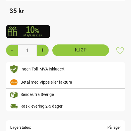
35
kr
-
+
Lagre
Ingen Toll, MVA inkludert
Betal med Vipps eller faktura
Sendes fra Sverige
Rask levering 2-5 dager
Lagerstatus
På lager