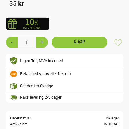
35
kr
-
+
Lagre
Ingen Toll, MVA inkludert
Betal med Vipps eller faktura
Sendes fra Sverige
Rask levering 2-5 dager
Lagerstatus
På lager
Artikkelnr.
INCE-841