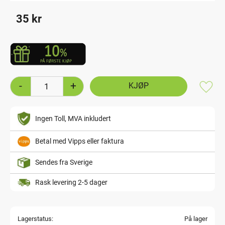
35
kr
-
+
Lagre
Ingen Toll, MVA inkludert
Betal med Vipps eller faktura
Sendes fra Sverige
Rask levering 2-5 dager
Lagerstatus
På lager