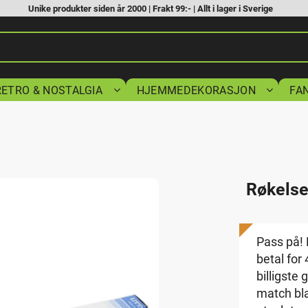
Unike produkter siden år 2000 | Frakt 99:- | Allt i lager i Sverige
RETRO & NOSTALGIA
HJEMMEDEKORASJON
FA
Røkelse
Pass på! 
betal for
billigste 
match bl