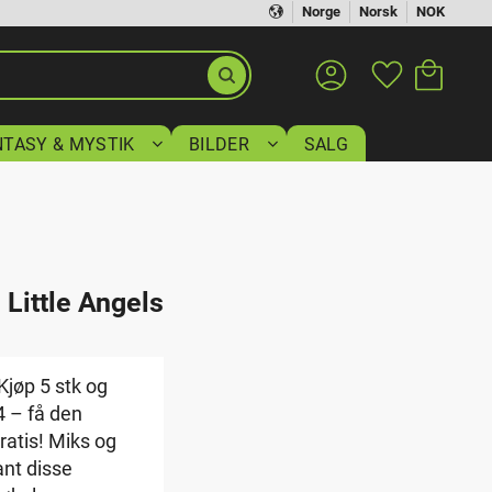
Norge
Norsk
NOK
Handlekurv
Favoritter
NTASY & MYSTIK
BILDER
SALG
 Little Angels
Kjøp 5 stk og
 4 – få den
gratis! Miks og
ant disse