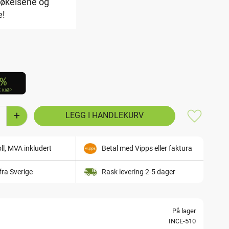
røkelsene og
e!
+
Lagre som
ll, MVA inkludert
Betal med Vipps eller faktura
fra Sverige
Rask levering 2-5 dager
På lager
INCE-510