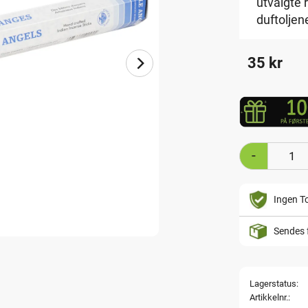
utvalgte 
duftoljen
35
kr
-
Ingen To
Sendes 
Lagerstatus
Artikkelnr.