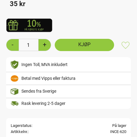
35
kr
-
+
Lagre
Ingen Toll, MVA inkludert
Betal med Vipps eller faktura
Sendes fra Sverige
Rask levering 2-5 dager
Lagerstatus
På lager
Artikkelnr.
INCE-620