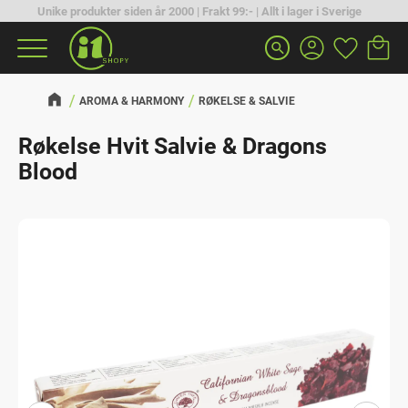
Unike produkter siden år 2000 | Frakt 99:- | Allt i lager i Sverige
Handlek
Favoritt
Meny
search
AROMA & HARMONY
RØKELSE & SALVIE
Røkelse Hvit Salvie & Dragons
Blood