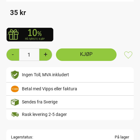
35
kr
-
+
Lagre
Ingen Toll, MVA inkludert
Betal med Vipps eller faktura
Sendes fra Sverige
Rask levering 2-5 dager
Lagerstatus
På lager