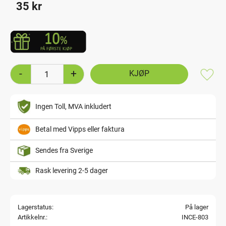
35
kr
-
+
Lagre
Ingen Toll, MVA inkludert
Betal med Vipps eller faktura
Sendes fra Sverige
Rask levering 2-5 dager
Lagerstatus
På lager
Artikkelnr.
INCE-803