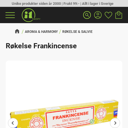
Unike produkter siden år 2000 | Frakt 99:- | Allt i lager i Sverige
Handlek
Favoritt
Meny
search
AROMA & HARMONY
RØKELSE & SALVIE
Røkelse Frankincense