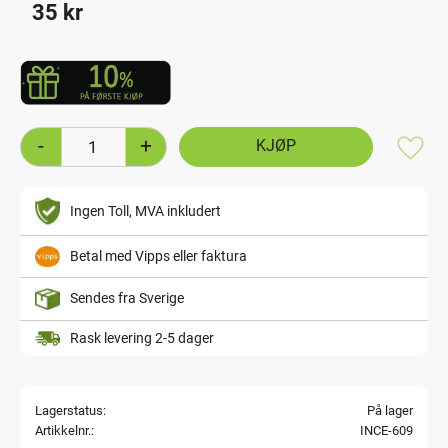
35
kr
-
+
Lagre
Ingen Toll, MVA inkludert
Betal med Vipps eller faktura
Sendes fra Sverige
Rask levering 2-5 dager
Lagerstatus
På lager
Artikkelnr.
INCE-609