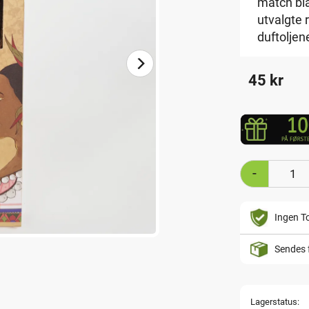
match bl
utvalgte 
duftoljen
45
kr
-
Ingen To
Sendes 
Lagerstatus