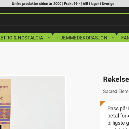
Unike produkter siden år 2000 | Frakt 99:- | Allt i lager i Sverige
RETRO & NOSTALGIA
HJEMMEDEKORASJON
FA
Røkels
Sacred Ele
Pass på! 
betal for
billigste 