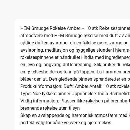
HEM Smudge Røkelse Amber – 10 stk Røkelsespinner
atmosfære med HEM Smudge røkelse med duft av amb
søtlige duften av amber gir en følelse av ro, varme og
avslapning, meditasjon og hyggelige stunder i hjemme
røkelsespinnene er håndrullet i India med ingredienser
en jevn og langvarig duftspredning. Slik bruker du røk
en røkelsesholder og tenn på tuppen. La flammen bre
blåser den ut. Den glødende pinnen sprer deretter en
Produktinformasjon: Duft: Amber Antall: 10 stk røkel
Type: Noe tykkere pinner Opprinnelse: India Brennetid:
Viktig informasjon: Plasser ikke røkelsen på brennbart
brennende røkelse uten tilsyn
Skap en avslappende og harmonisk atmosfære med H
perfekt valg for både velvære og hjemmekos.