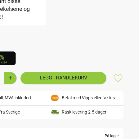
ant disse
røkelsene og
e!
+
Lagre som
ll, MVA inkludert
Betal med Vipps eller faktura
fra Sverige
Rask levering 2-5 dager
På lager