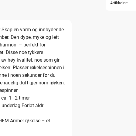
Artikkelnr.
 Skap en varm og innbydende
er. Den dype, myke og lett
 harmoni – perfekt for
t. Disse noe tykkere
 av høy kvalitet, noe som gir
elsen: Plasser røkelsespinnen i
nne i noen sekunder før du
 behagelig duft gjennom røyken.
sespinner
 ca. 1–2 timer
 underlag Forlat aldri
EM Amber røkelse – et