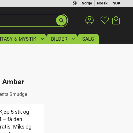
Norge
Norsk
NOK
Handlekurv
Favoritter
NTASY & MYSTIK
BILDER
SALG
e Amber
ments Smudge
Kjøp 5 stk og
 4 – få den
gratis! Miks og