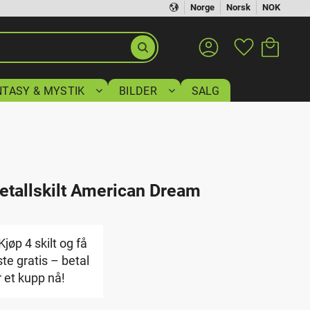
Norge
Norsk
NOK
Handlekurv
Favoritter
NTASY & MYSTIK
BILDER
SALG
etallskilt American Dream
jøp 4 skilt og få
ste gratis – betal
r et kupp nå!