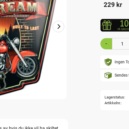
229
kr
-
Ingen To
Sendes 
Lagerstatus
Artikkelnr.
av hvis du ikke vil ha skiltet