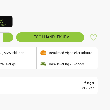
+
Lagre som
ll, MVA inkludert
Betal med Vipps eller faktura
fra Sverige
Rask levering 2-5 dager
På lager
MEZ-267