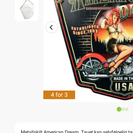
4 for 3
Metallskilt American Dream. Tauet kan selvfølgelig tas 