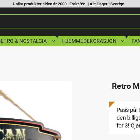
Unike produkter siden år 2000 | Frakt 99:- | Allt i lager i Sverige
RETRO & NOSTALGIA
HJEMMEDEKORASJON
FA
Retro M
Pass på! K
den billig
for 3! Gjø