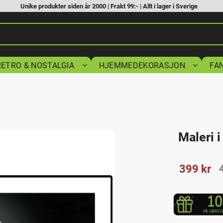
Unike produkter siden år 2000 | Frakt 99:- | Allt i lager i Sverige
RETRO & NOSTALGIA
HJEMMEDEKORASJON
FA
Maleri 
Nedsatt p
399
kr