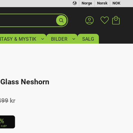
Norge
Norsk
NOK
Handlekurv
Favoritter
NTASY & MYSTIK
BILDER
SALG
i Glass Neshorn
ris:
Ordinær pris:
499
kr