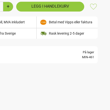
+
Lagre som
ll, MVA inkludert
Betal med Vipps eller faktura
fra Sverige
Rask levering 2-5 dager
På lager
MIN-461