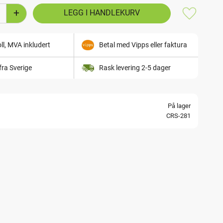
+
Lagre som
ll, MVA inkludert
Betal med Vipps eller faktura
fra Sverige
Rask levering 2-5 dager
På lager
CRS-281