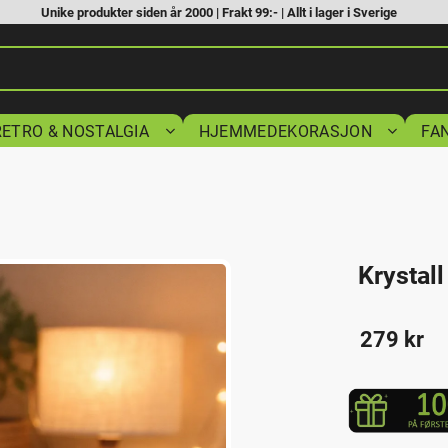
Unike produkter siden år 2000 | Frakt 99:- | Allt i lager i Sverige
RETRO & NOSTALGIA
HJEMMEDEKORASJON
FA
Krystal
279
kr