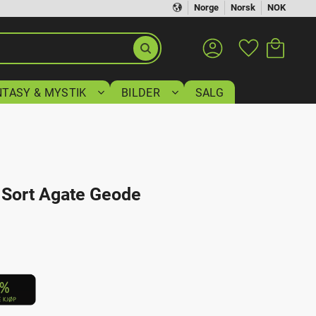
Norge
Norsk
NOK
Handlekurv
Favoritter
NTASY & MYSTIK
BILDER
SALG
l Sort Agate Geode