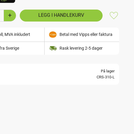
+
Lagre som
ll, MVA inkludert
Betal med Vipps eller faktura
fra Sverige
Rask levering 2-5 dager
På lager
CRS-310-L