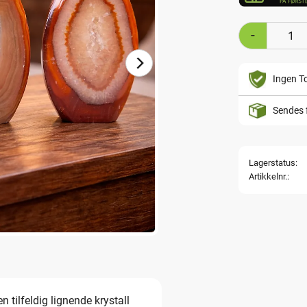
-
Ingen To
Sendes 
Lagerstatus
Artikkelnr.
n tilfeldig lignende krystall