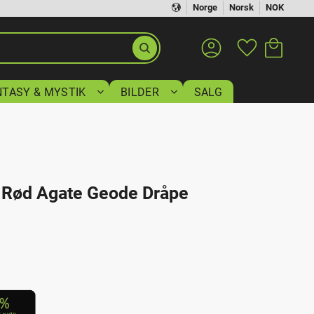
Norge
Norsk
NOK
Handlekurv
Favoritter
NTASY & MYSTIK
BILDER
SALG
l Rød Agate Geode Dråpe