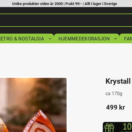
Unike produkter siden år 2000 | Frakt 99:- | Allt i lager i Sverige
RETRO & NOSTALGIA
HJEMMEDEKORASJON
FA
Krystal
ca 170g
499
kr