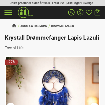
Unike produkter siden år 2000 | Frakt 99:- | Allt i lager i Sverige
Handlek
Favoritt
Meny
search
AROMA & HARMONY
DRØMMEFANGER
Krystall Drømmefanger Lapis Lazuli
Tree of Life
27
%