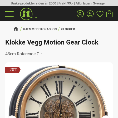
Unike produkter siden år 2000 | Frakt 99:- | Allt i lager i Sverige
Handlek
Favoritt
Meny
search
HJEMMEDEKORASJON
KLOKKER
Klokke Vegg Motion Gear Clock
43cm Roterende Gir
20
%