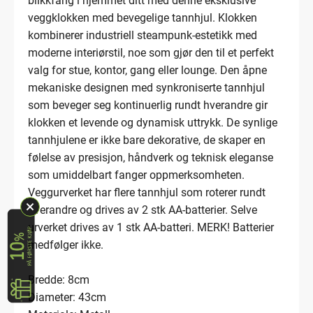
blikkfang i hjemmet ditt med denne eksklusive
veggklokken med bevegelige tannhjul. Klokken
kombinerer industriell steampunk-estetikk med
moderne interiørstil, noe som gjør den til et perfekt
valg for stue, kontor, gang eller lounge. Den åpne
mekaniske designen med synkroniserte tannhjul
som beveger seg kontinuerlig rundt hverandre gir
klokken et levende og dynamisk uttrykk. De synlige
tannhjulene er ikke bare dekorative, de skaper en
følelse av presisjon, håndverk og teknisk eleganse
som umiddelbart fanger oppmerksomheten.
Veggurverket har flere tannhjul som roterer rundt
hverandre og drives av 2 stk AA-batterier. Selve
urverket drives av 1 stk AA-batteri. MERK! Batterier
medfølger ikke.
Bredde: 8cm
Diameter: 43cm