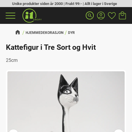
Unike produkter siden år 2000 | Frakt 99:- | Allt i lager i Sverige
Handlek
Favoritt
Meny
search
HJEMMEDEKORASJON
DYR
Kattefigur i Tre Sort og Hvit
25cm