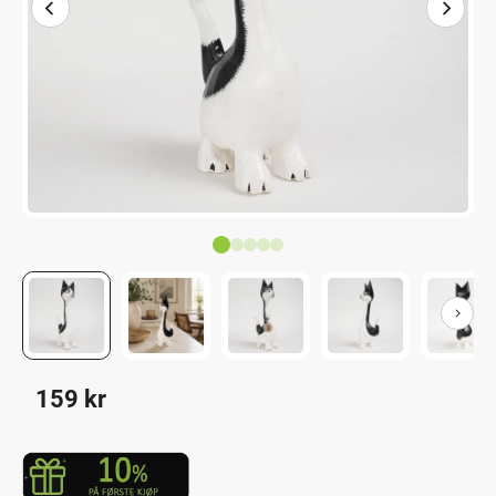
159
kr