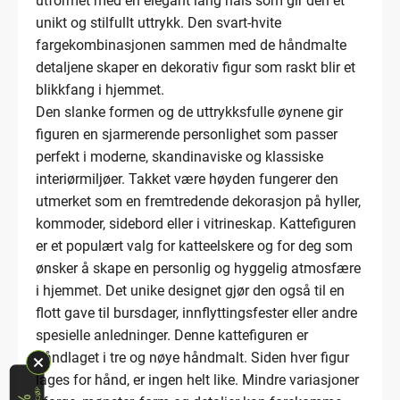
utformet med en elegant lang hals som gir den et
unikt og stilfullt uttrykk. Den svart-hvite
fargekombinasjonen sammen med de håndmalte
detaljene skaper en dekorativ figur som raskt blir et
blikkfang i hjemmet.
Den slanke formen og de uttrykksfulle øynene gir
figuren en sjarmerende personlighet som passer
perfekt i moderne, skandinaviske og klassiske
interiørmiljøer. Takket være høyden fungerer den
utmerket som en fremtredende dekorasjon på hyller,
kommoder, sidebord eller i vitrineskap. Kattefiguren
er et populært valg for katteelskere og for deg som
ønsker å skape en personlig og hyggelig atmosfære
i hjemmet. Det unike designet gjør den også til en
flott gave til bursdager, innflyttingsfester eller andre
spesielle anledninger. Denne kattefiguren er
håndlaget i tre og nøye håndmalt. Siden hver figur
lages for hånd, er ingen helt like. Mindre variasjoner