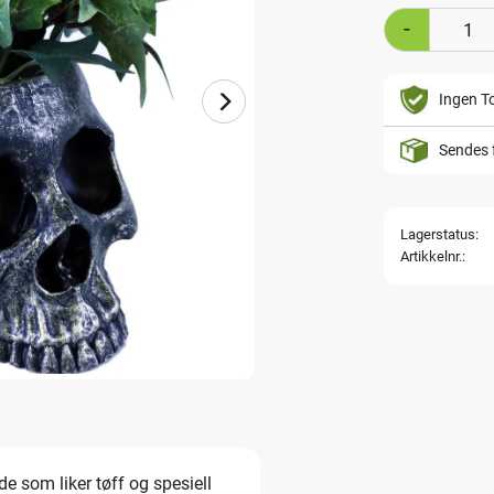
-
Ingen To
Sendes 
Lagerstatus
Artikkelnr.
e som liker tøff og spesiell