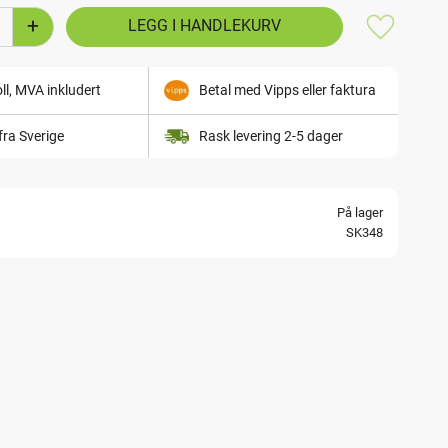
+
Lagre som
ll, MVA inkludert
Betal med Vipps eller faktura
fra Sverige
Rask levering 2-5 dager
På lager
SK348