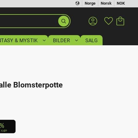
Norge
Norsk
NOK
Handlekurv
Favoritter
NTASY & MYSTIK
BILDER
SALG
lle Blomsterpotte