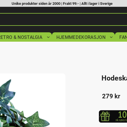
Unike produkter siden år 2000 | Frakt 99:- | Allt i lager i Sverige
RETRO & NOSTALGIA
HJEMMEDEKORASJON
FA
Hodeska
279
kr