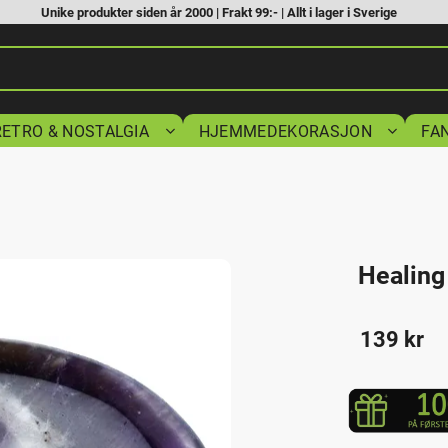
Unike produkter siden år 2000 | Frakt 99:- | Allt i lager i Sverige
RETRO & NOSTALGIA
HJEMMEDEKORASJON
FA
Healing
139
kr