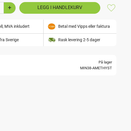
+
Lagre som
ll, MVA inkludert
Betal med Vipps eller faktura
fra Sverige
Rask levering 2-5 dager
På lager
MIN38-AMETHYST