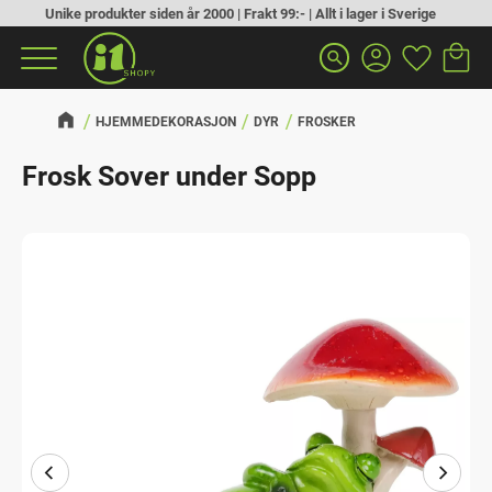
Unike produkter siden år 2000 | Frakt 99:- | Allt i lager i Sverige
Handlek
Favoritt
Meny
search
HJEMMEDEKORASJON
DYR
FROSKER
Frosk Sover under Sopp