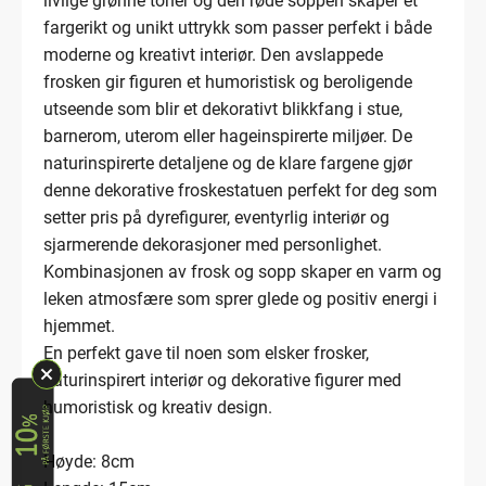
livlige grønne toner og den røde soppen skaper et
fargerikt og unikt uttrykk som passer perfekt i både
moderne og kreativt interiør. Den avslappede
frosken gir figuren et humoristisk og beroligende
utseende som blir et dekorativt blikkfang i stue,
barnerom, uterom eller hageinspirerte miljøer. De
naturinspirerte detaljene og de klare fargene gjør
denne dekorative froskestatuen perfekt for deg som
setter pris på dyrefigurer, eventyrlig interiør og
sjarmerende dekorasjoner med personlighet.
Kombinasjonen av frosk og sopp skaper en varm og
leken atmosfære som sprer glede og positiv energi i
hjemmet.
En perfekt gave til noen som elsker frosker,
naturinspirert interiør og dekorative figurer med
humoristisk og kreativ design.
Høyde: 8cm