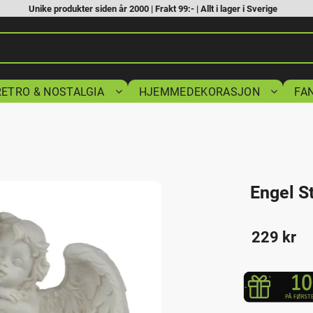
Unike produkter siden år 2000 | Frakt 99:- | Allt i lager i Sverige
RETRO & NOSTALGIA
HJEMMEDEKORASJON
FA
Engel S
229
kr