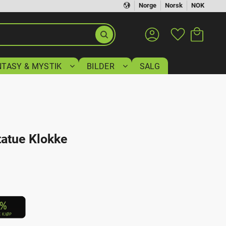
Norge
Norsk
NOK
Handlekurv
Favoritter
NTASY & MYSTIK
BILDER
SALG
tatue Klokke