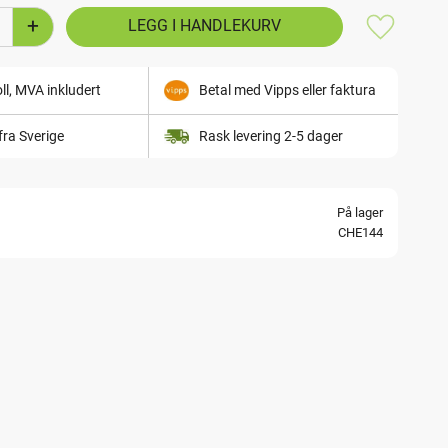
+
Lagre som
ll, MVA inkludert
Betal med Vipps eller faktura
fra Sverige
Rask levering 2-5 dager
På lager
CHE144