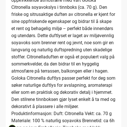
oppkvikkende atmosfære med vårt Goloka
Citronella soyavokslys i tinnboks (ca. 70 g). Den
friske og sitrusaktige duften av citronella er kjent for
sine oppfriskende egenskaper og bidrar til å skape
et rent og behagelig miljø – perfekt både innendørs
og utendørs. Dette duftlyset er laget av miljøvennlig
soyavoks som brenner rent og jevnt, noe som gir en
langvarig og naturlig duftspredning uten skadelige
stoffer. Citronelladuften er også et populært valg på
sommerkvelder, da den bidrar til en hyggelig
atmosfære på terrassen, balkongen eller i hagen.
Goloka Citronella duftlys passer perfekt for deg som
søker naturlige duftlys for avslapning, aromaterapi
eller som en praktisk og dekorativ detalj i hjemmet.
Den stilrene tinnboksen gjør lyset enkelt å ta med og
dekorativt å plassere i alle miljøer.
Produktinformasjon: Duft: Citronella Vekt: ca. 70 g
Materiale: 100 % naturlig soyavoks Brennetid: ca 6h