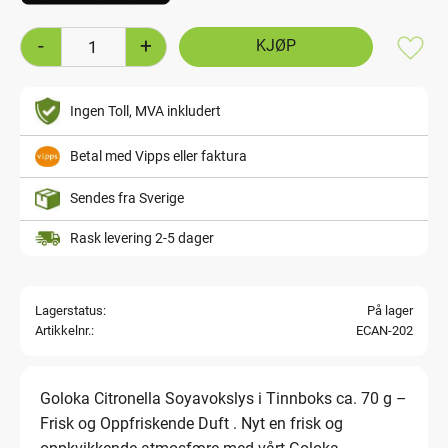
-
+
Lagre
Ingen Toll, MVA inkludert
Betal med Vipps eller faktura
Sendes fra Sverige
Rask levering 2-5 dager
Lagerstatus
På lager
Artikkelnr.
ECAN-202
Goloka Citronella Soyavokslys i Tinnboks ca. 70 g –
Frisk og Oppfriskende Duft . Nyt en frisk og