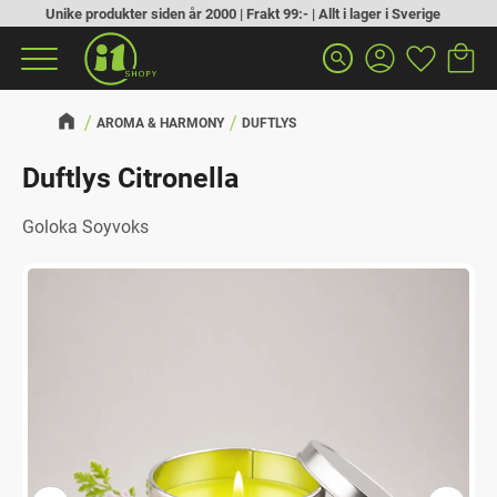
Unike produkter siden år 2000 | Frakt 99:- | Allt i lager i Sverige
Handlek
Favoritt
Meny
search
AROMA & HARMONY
DUFTLYS
Duftlys Citronella
Goloka Soyvoks