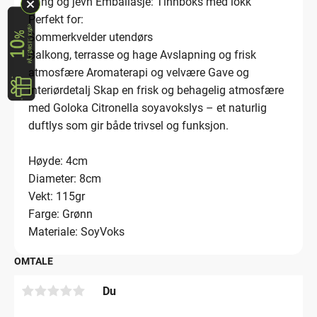
Lang og jevn Emballasje: Tinnboks med lokk
Perfekt for:
Sommerkvelder utendørs
Balkong, terrasse og hage Avslapning og frisk
atmosfære Aromaterapi og velvære Gave og
interiørdetalj Skap en frisk og behagelig atmosfære
med Goloka Citronella soyavokslys – et naturlig
duftlys som gir både trivsel og funksjon.
Høyde: 4cm
Diameter: 8cm
Vekt: 115gr
Farge: Grønn
Materiale: SoyVoks
OMTALE
Du