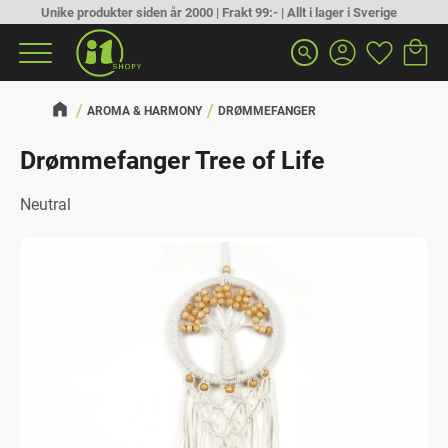
Unike produkter siden år 2000 | Frakt 99:- | Allt i lager i Sverige
Handlek
Favoritt
Meny
search
AROMA & HARMONY
DRØMMEFANGER
Drømmefanger Tree of Life
Neutral