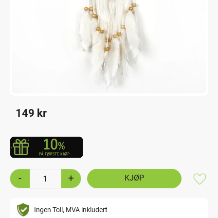
149
kr
-
+
Lagre
Ingen Toll, MVA inkludert