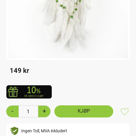
149
kr
-
+
Lagre
Ingen Toll, MVA inkludert