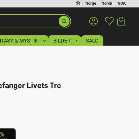
Norge
Norsk
NOK
Handlekurv
Favoritter
NTASY & MYSTIK
BILDER
SALG
anger Livets Tre