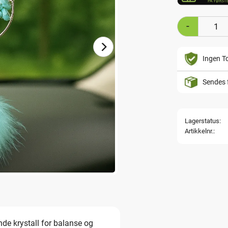
-
Ingen To
Sendes 
Lagerstatus
Artikkelnr.
nde krystall for balanse og