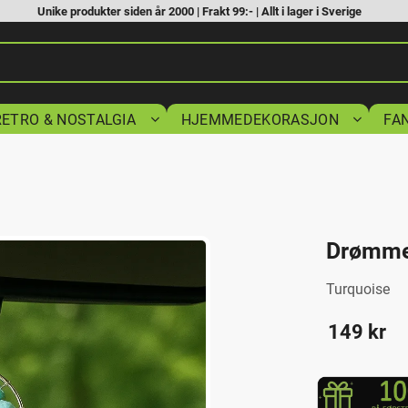
Unike produkter siden år 2000 | Frakt 99:- | Allt i lager i Sverige
RETRO & NOSTALGIA
HJEMMEDEKORASJON
FA
Drømmef
Turquoise
149
kr