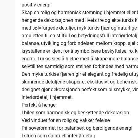
positiv energi
Skap en rolig og harmonisk stemning i hjemmet eller
hengende dekorasjonen med livets tre og ekte turkis kr
med sølvfargede detaljer, myk turkis fjær og naturlige k
amuletten til en stilfull og betydningsfull interiørdetalj
balanse, utvikling og forbindelsen mellom kropp, sjel o
krystallene er kjent for å symbolisere beskyttelse, ro
energi. Turkis sies å hjelpe med å skape indre balans
selvtilliten samtidig som steinen forbindes med harmon
Den myke turkise fjæren gir et elegant og fredelig ut
skimrende detaljene skaper et eksklusivt og bohemsk
designet gjør dekorasjonen perfekt som bilsmykke, vin
interiørdetalj i hjemmet.
Perfekt å henge:
I bilen som harmonisk og beskyttende dekorasjon
Ved vinduet for en rolig og vakker følelse
På soverommet for balansert og beroligende energi
I stuen som spirituell interiørdetalj