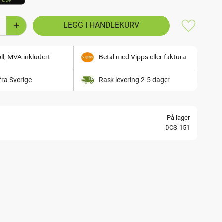
+
Lagre som
ll, MVA inkludert
Betal med Vipps eller faktura
fra Sverige
Rask levering 2-5 dager
På lager
DCS-151