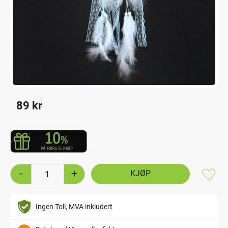
89
kr
-
+
Lagre
Ingen Toll, MVA inkludert