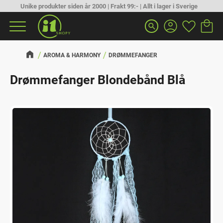
Unike produkter siden år 2000 | Frakt 99:- | Allt i lager i Sverige
Handlek
Favoritt
Meny
search
AROMA & HARMONY
DRØMMEFANGER
Drømmefanger Blondebånd Blå