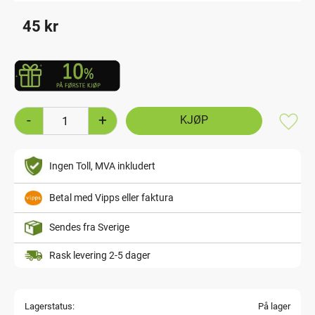
45
kr
-
+
Lagre
Ingen Toll, MVA inkludert
Betal med Vipps eller faktura
Sendes fra Sverige
Rask levering 2-5 dager
Lagerstatus
På lager