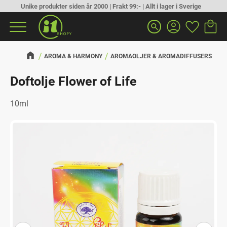
Unike produkter siden år 2000 | Frakt 99:- | Allt i lager i Sverige
Handlek
Favoritt
Meny
search
AROMA & HARMONY
AROMAOLJER & AROMADIFFUSERS
Doftolje Flower of Life
10ml