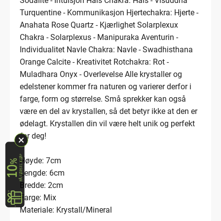
Sodalite - Intuisjon Hals Chakra: Hals - Visuddha
Turquentine - Kommunikasjon Hjertechakra: Hjerte -
Anahata Rose Quartz - Kjærlighet Solarplexux
Chakra - Solarplexus - Manipuraka Aventurin -
Individualitet Navle Chakra: Navle - Swadhisthana
Orange Calcite - Kreativitet Rotchakra: Rot -
Muladhara Onyx - Overlevelse Alle krystaller og
edelstener kommer fra naturen og varierer derfor i
farge, form og størrelse. Små sprekker kan også
være en del av krystallen, så det betyr ikke at den er
ødelagt. Krystallen din vil være helt unik og perfekt
for deg!
Høyde: 7cm
Lengde: 6cm
Bredde: 2cm
Farge: Mix
Materiale: Krystall/Mineral