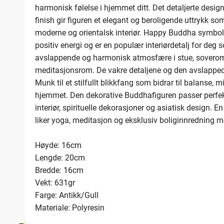
harmonisk følelse i hjemmet ditt. Det detaljerte desig
finish gir figuren et elegant og beroligende uttrykk so
moderne og orientalsk interiør. Happy Buddha symbolis
positiv energi og er en populær interiørdetalj for deg
avslappende og harmonisk atmosfære i stue, soverom
meditasjonsrom. De vakre detaljene og den avslappe
Munk til et stilfullt blikkfang som bidrar til balanse, 
hjemmet. Den dekorative Buddhafiguren passer perfek
interiør, spirituelle dekorasjoner og asiatisk design. E
liker yoga, meditasjon og eksklusiv boliginnredning m
Høyde: 16cm
Lengde: 20cm
Bredde: 16cm
Vekt: 631gr
Farge: Antikk/Gull
Materiale: Polyresin