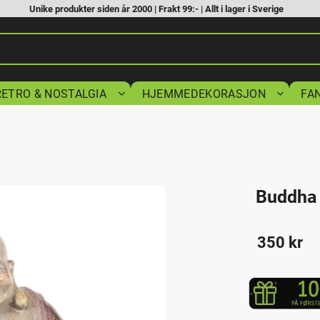
Unike produkter siden år 2000 | Frakt 99:- | Allt i lager i Sverige
RETRO & NOSTALGIA
HJEMMEDEKORASJON
FA
Buddha 
350
kr