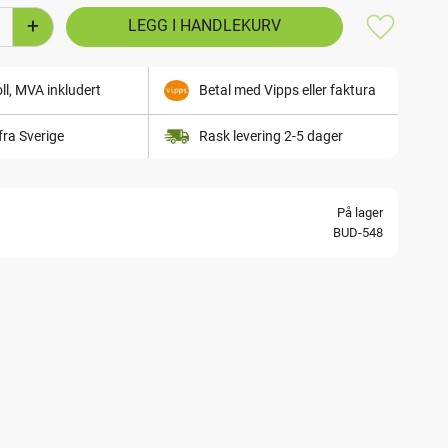
+
Lagre som
ll, MVA inkludert
Betal med Vipps eller faktura
fra Sverige
Rask levering 2-5 dager
På lager
BUD-548