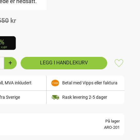
ede er nedsatt.
ris:
Ordinær pris:
550
kr
+
Lagre som
ll, MVA inkludert
Betal med Vipps eller faktura
fra Sverige
Rask levering 2-5 dager
På lager
ARO-201