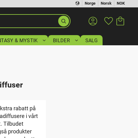
Norge
Norsk
NOK
Handlekurv
Favoritter
NTASY & MYSTIK
BILDER
SALG
ffuser
kstra rabatt på
adiffusere i vårt
. Tilbudet
gså produkter