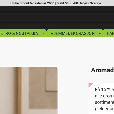
Unike produkter siden år 2000 | Frakt 99:- | Allt i lager i Sverige
RETRO & NOSTALGIA
HJEMMEDEKORASJON
FA
S
Aromadi
Få 15 % e
alle arom
sortiment
gjelder o