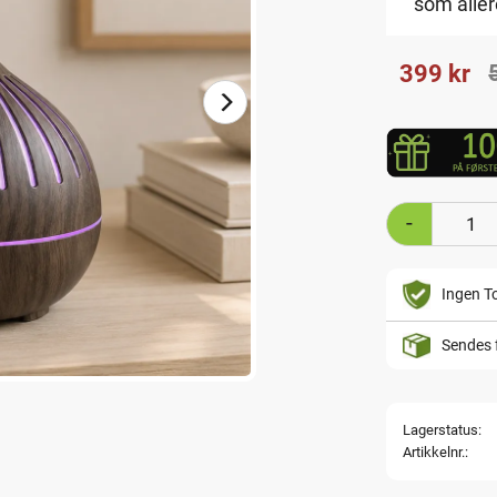
som aller
Nedsatt p
399
kr
-
Ingen To
Sendes 
Lagerstatus
Artikkelnr.